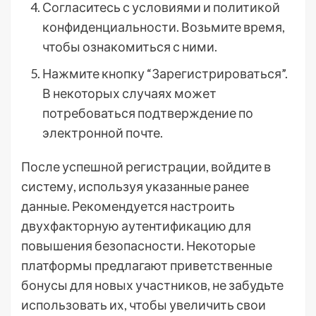
Согласитесь с условиями и политикой
конфиденциальности. Возьмите время,
чтобы ознакомиться с ними.
Нажмите кнопку “Зарегистрироваться”.
В некоторых случаях может
потребоваться подтверждение по
электронной почте.
После успешной регистрации, войдите в
систему, используя указанные ранее
данные. Рекомендуется настроить
двухфакторную аутентификацию для
повышения безопасности. Некоторые
платформы предлагают приветственные
бонусы для новых участников, не забудьте
использовать их, чтобы увеличить свои