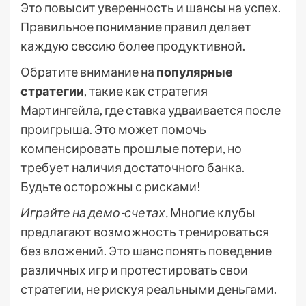
Это повысит уверенность и шансы на успех.
Правильное понимание правил делает
каждую сессию более продуктивной.
Обратите внимание на
популярные
стратегии
, такие как стратегия
Мартингейла, где ставка удваивается после
проигрыша. Это может помочь
компенсировать прошлые потери, но
требует наличия достаточного банка.
Будьте осторожны с рисками!
Играйте на демо-счетах.
Многие клубы
предлагают возможность тренироваться
без вложений. Это шанс понять поведение
различных игр и протестировать свои
стратегии, не рискуя реальными деньгами.