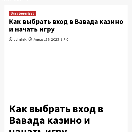
Uncategorized
Как выбрать вход в Вавада казино
и начать игру
admlnlx
August 29, 2023
0
Как выбрать вход в
Вавада казино и
начать игру