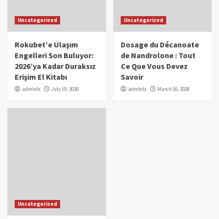
Uncategorized
Uncategorized
Rokubet’e Ulaşım
Dosage du Décanoate
Engelleri Son Buluyor:
de Nandrolone : Tout
2026’ya Kadar Duraksız
Ce Que Vous Devez
Erişim El Kitabı
Savoir
admlnlx
July 19, 2026
admlnlx
March 16, 2026
Uncategorized