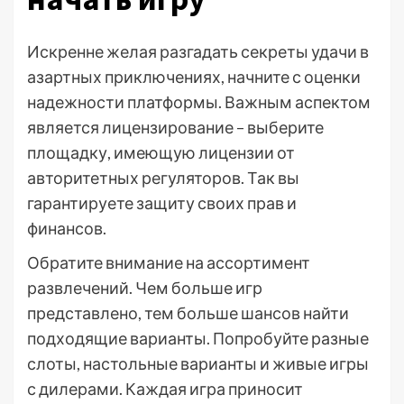
Искренне желая разгадать секреты удачи в
азартных приключениях, начните с оценки
надежности платформы. Важным аспектом
является лицензирование – выберите
площадку, имеющую лицензии от
авторитетных регуляторов. Так вы
гарантируете защиту своих прав и
финансов.
Обратите внимание на ассортимент
развлечений. Чем больше игр
представлено, тем больше шансов найти
подходящие варианты. Попробуйте разные
слоты, настольные варианты и живые игры
с дилерами. Каждая игра приносит