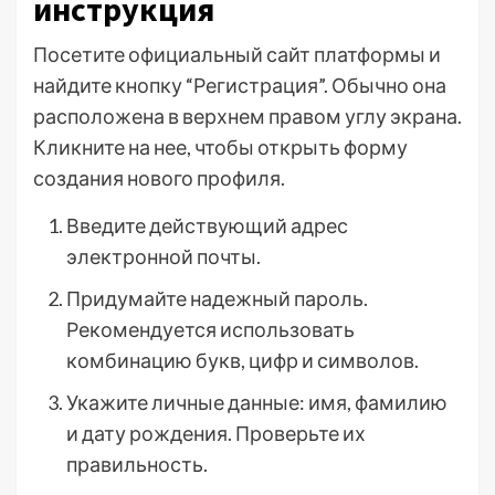
инструкция
Посетите официальный сайт платформы и
найдите кнопку “Регистрация”. Обычно она
расположена в верхнем правом углу экрана.
Кликните на нее, чтобы открыть форму
создания нового профиля.
Введите действующий адрес
электронной почты.
Придумайте надежный пароль.
Рекомендуется использовать
комбинацию букв, цифр и символов.
Укажите личные данные: имя, фамилию
и дату рождения. Проверьте их
правильность.