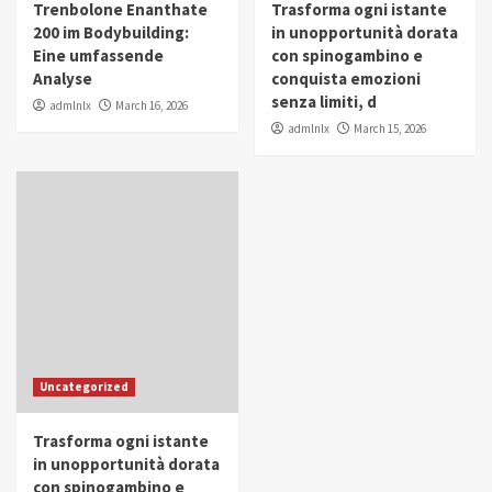
Trenbolone Enanthate
Trasforma ogni istante
200 im Bodybuilding:
in unopportunità dorata
Eine umfassende
con spinogambino e
Analyse
conquista emozioni
senza limiti, d
admlnlx
March 16, 2026
admlnlx
March 15, 2026
Uncategorized
Trasforma ogni istante
in unopportunità dorata
con spinogambino e