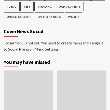
PUBLIC
TEST
TRENDING
UK PARLIAMENT
UNCATEGORIZED
UNITED NATIONS
WORLD
CoverNews Social
Social menu is not set. You need to create menu and assign it
to Social Menu on Menu Settings.
You may have missed