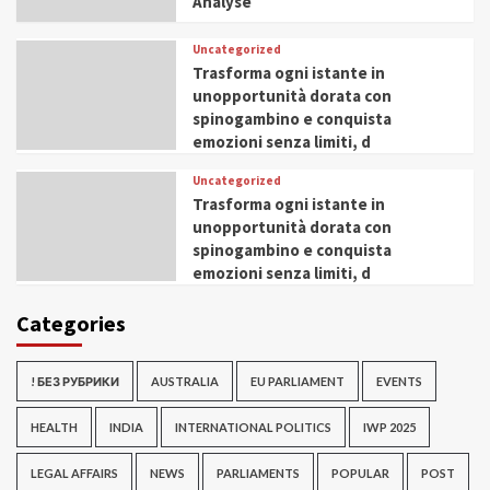
Analyse
Uncategorized
Trasforma ogni istante in
unopportunità dorata con
spinogambino e conquista
emozioni senza limiti, d
Uncategorized
Trasforma ogni istante in
unopportunità dorata con
spinogambino e conquista
emozioni senza limiti, d
Categories
! БЕЗ РУБРИКИ
AUSTRALIA
EU PARLIAMENT
EVENTS
HEALTH
INDIA
INTERNATIONAL POLITICS
IWP 2025
LEGAL AFFAIRS
NEWS
PARLIAMENTS
POPULAR
POST