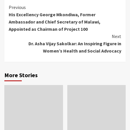
Continue
Previous
His Excellency George Mkondiwa, Former
Reading
Ambassador and Chief Secretary of Malawi,
Appointed as Chairman of Project 100
Next
Dr. Asha Vijay Sakolkar: An Inspiring Figure in
Women’s Health and Social Advocacy
More Stories