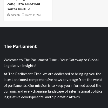
conquista emozioni
senza limiti, d
admlnlx
March 15, 2026
The Parliament
Welcome to The Parliament Time – Your Gateway to Global
Legislative Insights!
At The Parliament Time, we are dedicated to bringing you the
latest and most comprehensive news coverage from the world
of parliaments. Our mission is to keep you informed about the
dynamic and ever-changing landscape of international politics,
legislative developments, and diplomatic affairs.