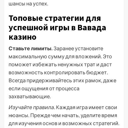
шансы на успех.
Топовые стратегии для
успешной игры в Вавада
казино
Ставьте лимиты.
Заранее установите
максимальную сумму для вложений. Это
поможет избежать ненужных трат и даст
возможность контролировать бюджет.
Всегда придерживайтесь этих рамок, даже
если ощущения от процесса
захватывающие.
Изучайте правила.
Каждая игра имеет свои
нюансы. Прежде чем начать, уделите время
для изучения основ и возможных стратегий.