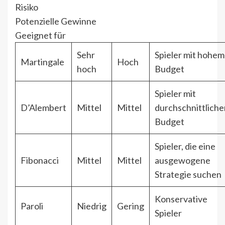
Risiko
Potenzielle Gewinne
Geeignet für
Sehr
Spieler mit hohem
Martingale
Hoch
hoch
Budget
Spieler mit
D’Alembert
Mittel
Mittel
durchschnittlich
Budget
Spieler, die eine
Fibonacci
Mittel
Mittel
ausgewogene
Strategie suchen
Konservative
Paroli
Niedrig
Gering
Spieler