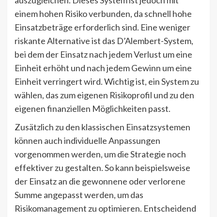
auszugleichen. Dieses System ist jedoch mit
einem hohen Risiko verbunden, da schnell hohe
Einsatzbeträge erforderlich sind. Eine weniger
riskante Alternative ist das D’Alembert-System,
bei dem der Einsatz nach jedem Verlust um eine
Einheit erhöht und nach jedem Gewinn um eine
Einheit verringert wird. Wichtig ist, ein System zu
wählen, das zum eigenen Risikoprofil und zu den
eigenen finanziellen Möglichkeiten passt.
Zusätzlich zu den klassischen Einsatzsystemen
können auch individuelle Anpassungen
vorgenommen werden, um die Strategie noch
effektiver zu gestalten. So kann beispielsweise
der Einsatz an die gewonnene oder verlorene
Summe angepasst werden, um das
Risikomanagement zu optimieren. Entscheidend