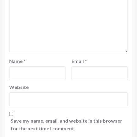
Name
*
Email
*
Website
Save my name, email, and website in this browser
for the next time I comment.