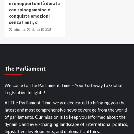
in unopportunità dorata
con spinogambino e
conquista emozioni
senza limiti, d
admlnlx
March 15, 2026
The Parliament
Welcome to The Parliament Time – Your Gateway to Global
Legislative Insights!
At The Parliament Time, we are dedicated to bringing you the
latest and most comprehensive news coverage from the world
of parliaments. Our mission is to keep you informed about the
dynamic and ever-changing landscape of international politics,
legislative developments, and diplomatic affairs.