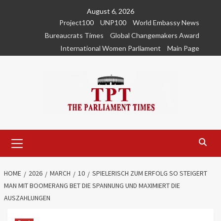
Skip
August 6, 2026
to
Project100
UNP100
World Embassy News
content
Bureaucrats Times
Global Changemakers Award
International Women Parliament
Main Page
Primary
Menu
HOME
2026
MARCH
10
SPIELERISCH ZUM ERFOLG SO STEIGERT
MAN MIT BOOMERANG BET DIE SPANNUNG UND MAXIMIERT DIE
AUSZAHLUNGEN