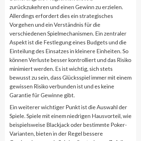
zurückzukehren und einen Gewinn zu erzielen.
Allerdings erfordert dies ein strategisches
Vorgehen und ein Verständnis für die
verschiedenen Spielmechanismen. Ein zentraler
Aspekt ist die Festlegung eines Budgets und die
Einteilung des Einsatzes in kleinere Einheiten. So
können Verluste besser kontrolliert und das Risiko
minimiert werden. Es ist wichtig, sich stets
bewusst zu sein, dass Glücksspiel immer mit einem
gewissen Risiko verbunden ist und es keine
Garantie für Gewinne gibt.
Ein weiterer wichtiger Punkt ist die Auswahl der
Spiele. Spiele mit einem niedrigen Hausvorteil, wie
beispielsweise Blackjack oder bestimmte Poker-
Varianten, bieten in der Regel bessere