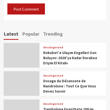
Latest
Popular
Trending
Uncategorized
Rokubet’e Ulaşım Engelleri Son
Buluyor: 2026’ya Kadar Duraksız
Erişim El Kitabı
Uncategorized
Dosage du Décanoate de
Nandrolone : Tout Ce Que Vous
Devez Savoir
Uncategorized
Trenbolone Enanthate 200 im