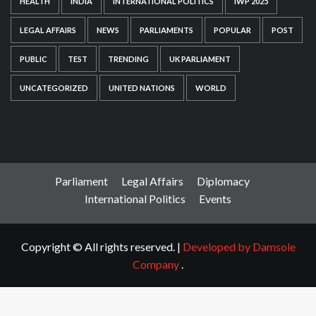
HEALTH
INDIA
INTERNATIONAL POLITICS
IWP 2025
LEGAL AFFAIRS
NEWS
PARLIAMENTS
POPULAR
POST
PUBLIC
TEST
TRENDING
UK PARLIAMENT
UNCATEGORIZED
UNITED NATIONS
WORLD
Parliament
Legal Affairs
Diplomacy
International Politics
Events
Copyright © All rights reserved.
|
Developed by Damsole
Company
.