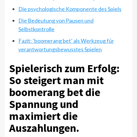
Die psychologische Komponente des Spiels
Die Bedeutung von Pausen und
Selbstkontrolle
Fazit: ‘boomerang bet’ als Werkzeug für
verantwortungsbewusstes Spielen
Spielerisch zum Erfolg:
So steigert man mit
boomerang bet die
Spannung und
maximiert die
Auszahlungen.