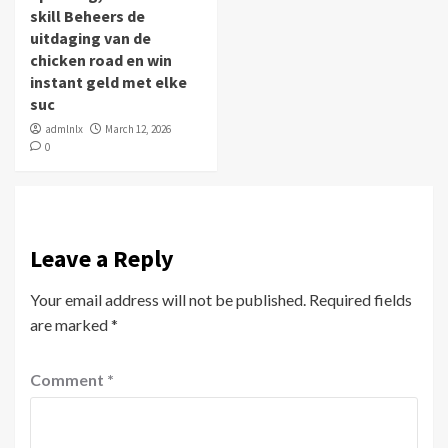
skill Beheers de
uitdaging van de
chicken road en win
instant geld met elke
suc
admlnlx
March 12, 2026
0
Leave a Reply
Your email address will not be published.
Required fields
are marked
*
Comment
*