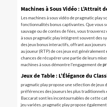
Machines à Sous Vidéo : L’Attrait
Les machines à sous vidéo de pragmatic play so
fonctionnalités bonus captivantes. Que vous 
sauvage ou de contes de fées, vous trouverez 
à sous pragmatic play intègrent souvent des sy
des jeux bonus interactifs, offrant aux joueurs
au joueur (RTP) de ces jeux est généralement é
chances de récupérer une partie de leurs mises
machines à sous démontre l’engagement de
p
Jeux de Table : L’Élégance du Clas
pragmatic play propose une sélection de jeux
préférences des joueurs les plus traditionnels e
Baccarat sont les incontournables de cette cat
jeu variées. pragmatic play propose également 