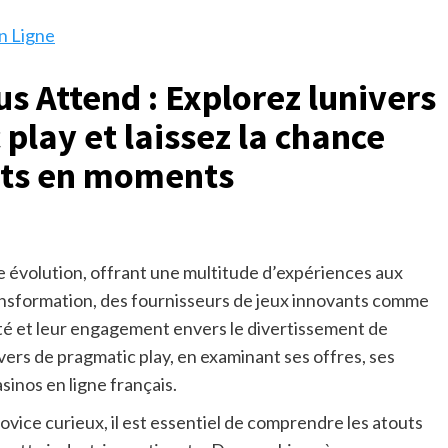
en Ligne
s Attend : Explorez lunivers
play et laissez la chance
nts en moments
e évolution, offrant une multitude d’expériences aux
ansformation, des fournisseurs de jeux innovants comme
ité et leur engagement envers le divertissement de
ivers de pragmatic play, en examinant ses offres, ses
asinos en ligne français.
ice curieux, il est essentiel de comprendre les atouts