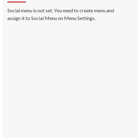
Social menu is not set. You need to create menu and
assign it to Social Menu on Menu Settings.