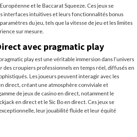
e Européenne et le Baccarat Squeeze. Ces jeux se
s interfaces intuitives et leurs fonctionnalités bonus
paramètres du jeu, tels que la vitesse de jeu et les limites
rience sur mesure.
Direct avec pragmatic play
pragmatic play est une véritable immersion dans l’univers
ar des croupiers professionnels en temps réel, diffusés en
phistiqués. Les joueurs peuvent interagir avec les
t en direct, créant une atmosphère conviviale et
 gamme de jeux de casino en direct, notamment le
ckjack en direct et le Sic Bo en direct. Ces jeux se
exceptionnelle, leur jouabilité fluide et leur équité