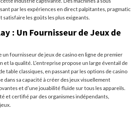
 cette industrie captivante. Des machines à sous
sant par les expériences en direct palpitantes, pragmatic
t satisfaire les goûts les plus exigeants.
lay : Un Fournisseur de Jeux de
un fournisseur de jeux de casino en ligne de premier
 et la qualité. L’entreprise propose un large éventail de
de table classiques, en passant par les options de casino
de dans sa capacité à créer des jeux visuellement
antes et d’une jouabilité fluide sur tous les appareils.
té et certifié par des organismes indépendants,
jeux.