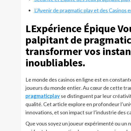
L’Avenir de pragmatic play et des Casinos 
LExpérience Épique Vou
palpitant de pragmatic 
transformer vos insta
inoubliables.
Le monde des casinos en ligne est en constant
joueurs du monde entier. Au cœur de cette tr
pragmaticplay
se distinguent par leur créativ
qualité. Cet article explore en profondeur l’un
innovations, et son impact sur l’industrie des c
Que vous soyez un joueur expérimenté ou un nov