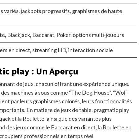
 variés, jackpots progressifs, graphismes de haute
e, Blackjack, Baccarat, Poker, options multi-joueurs
ers en direct, streaming HD, interaction sociale
ic play : Un Aperçu
nnant de jeux, chacun offrant une expérience unique.
ouve des machines à sous comme “The Dog House”, “Wolf
ent par leurs graphismes colorés, leurs fonctionnalités
mportants. En matière de jeux de table, pragmatic play
ck et la Roulette, ainsi que des variantes plus
nd des jeux comme le Baccarat en direct, la Roulette en
s croupiers professionnels en temps réel.