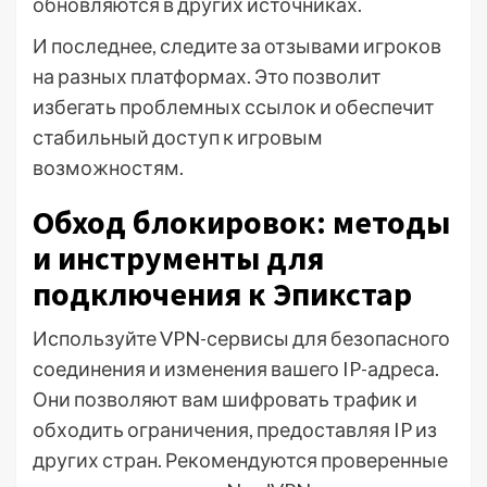
обновляются в других источниках.
И последнее, следите за отзывами игроков
на разных платформах. Это позволит
избегать проблемных ссылок и обеспечит
стабильный доступ к игровым
возможностям.
Обход блокировок: методы
и инструменты для
подключения к Эпикстар
Используйте VPN-сервисы для безопасного
соединения и изменения вашего IP-адреса.
Они позволяют вам шифровать трафик и
обходить ограничения, предоставляя IP из
других стран. Рекомендуются проверенные