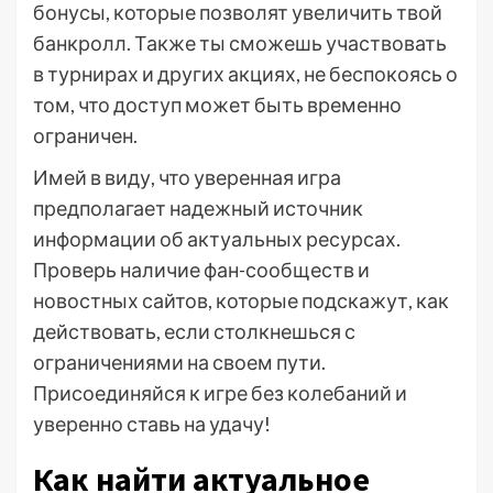
бонусы, которые позволят увеличить твой
банкролл. Также ты сможешь участвовать
в турнирах и других акциях, не беспокоясь о
том, что доступ может быть временно
ограничен.
Имей в виду, что уверенная игра
предполагает надежный источник
информации об актуальных ресурсах.
Проверь наличие фан-сообществ и
новостных сайтов, которые подскажут, как
действовать, если столкнешься с
ограничениями на своем пути.
Присоединяйся к игре без колебаний и
уверенно ставь на удачу!
Как найти актуальное