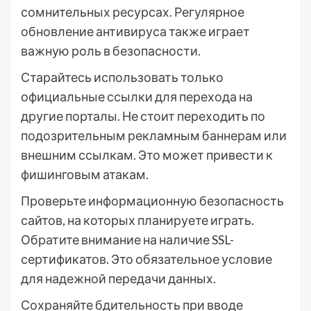
сомнительных ресурсах. Регулярное
обновление антивируса также играет
важную роль в безопасности.
Старайтесь использовать только
официальные ссылки для перехода на
другие порталы. Не стоит переходить по
подозрительным рекламным баннерам или
внешним ссылкам. Это может привести к
фишинговым атакам.
Проверьте информационную безопасность
сайтов, на которых планируете играть.
Обратите внимание на наличие SSL-
сертификатов. Это обязательное условие
для надежной передачи данных.
Сохраняйте бдительность при вводе