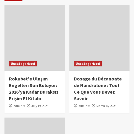
Uncategorized
Uncategorized
Rokubet’e Ulaşım
Dosage du Décanoate
Engelleri Son Buluyor:
de Nandrolone : Tout
2026’ya Kadar Duraksız
Ce Que Vous Devez
Erişim El Kitabı
Savoir
admlnlx
July 19, 2026
admlnlx
March 16, 2026