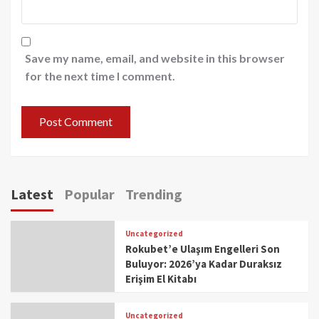
Save my name, email, and website in this browser
for the next time I comment.
Latest
Popular
Trending
Uncategorized
Rokubet’e Ulaşım Engelleri Son
Buluyor: 2026’ya Kadar Duraksız
Erişim El Kitabı
Uncategorized