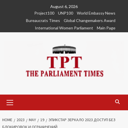
Skip
August 6, 2026
to
Project100
UNP100
World Embassy News
content
Bureaucrats Times
Global Changemakers Award
International Women Parliament
Main Page
Primary
Menu
HOME
2023
MAY
19
ЭПИКСТАР ЗЕРКАЛО 2023 ДОСТУП БЕЗ
БЛОКИРОВОК И ОГРАНИЧЕНИЙ